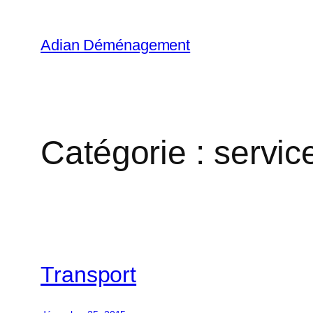
Aller
au
Adian Déménagement
contenu
Catégorie :
servic
Transport